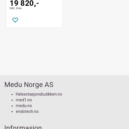
19 820,-
Inkl. mva
Medu Norge AS
Helsestasjonsbutikken.no
med1.no
medu.no
endotech.no
Informasjon