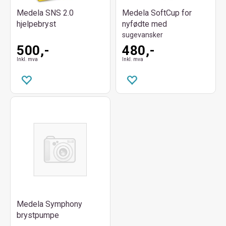
Medela SNS 2.0
Medela SoftCup for
hjelpebryst
nyfødte med
sugevansker
500,-
480,-
Inkl. mva
Inkl. mva
Medela Symphony
brystpumpe