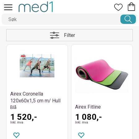
Filter
Airex Coronella
120x60x1,5 cm m/ Hull
Airex Fitline
Blå
1 520,-
1 080,-
Inkl. mva
Inkl. mva