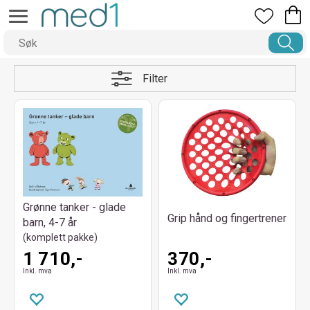
Filter
Grønne tanker - glade
Grip hånd og fingertrener
barn, 4-7 år
(komplett pakke)
1 710,-
370,-
Inkl. mva
Inkl. mva