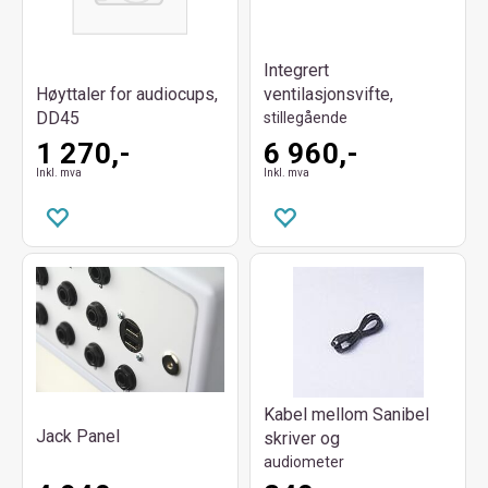
Integrert
Høyttaler for audiocups,
ventilasjonsvifte,
DD45
stillegående
1 270,-
6 960,-
Inkl. mva
Inkl. mva
Kabel mellom Sanibel
Jack Panel
skriver og
audiometer