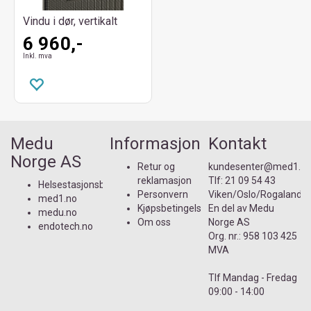
Vindu i dør, vertikalt
6 960,-
Inkl. mva
Medu
Informasjon
Kontakt
Norge AS
Retur og
kundesenter@med1.n
reklamasjon
Tlf:
21 09 54 43
Helsestasjonsbutikken.no
Personvern
Viken/Oslo/Rogaland
med1.no
Kjøpsbetingelser
En del av
Medu
medu.no
Om oss
Norge AS
endotech.no
Org. nr.: 958 103 425
MVA
Tlf Mandag - Fredag
09:00 - 14:00