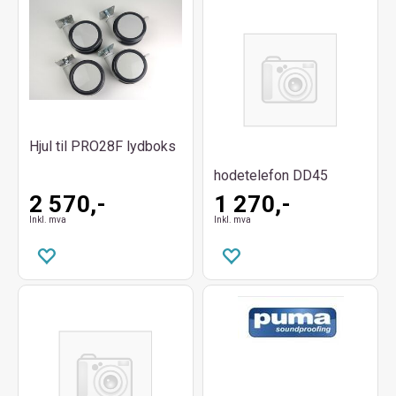
Hjul til PRO28F lydboks
hodetelefon DD45
2 570,-
1 270,-
Inkl. mva
Inkl. mva