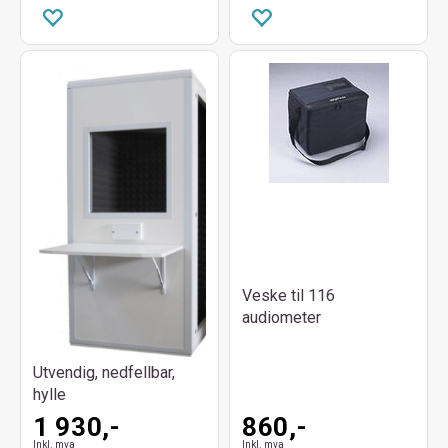
Veske til 116
audiometer
Utvendig, nedfellbar,
hylle
1 930,-
860,-
Inkl. mva
Inkl. mva