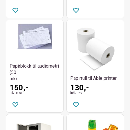
Papirblokk til audiometri
(50
Papirrull til Able printer
ark)
150,-
130,-
Inkl. mva
Inkl. mva