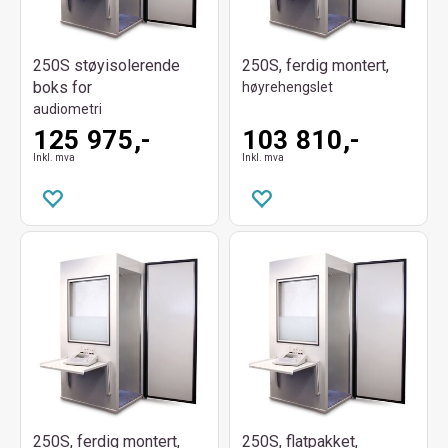
250S støyisolerende
250S, ferdig montert,
boks for
høyrehengslet
audiometri
125 975,-
103 810,-
Inkl. mva
Inkl. mva
250S, ferdig montert,
250S, flatpakket,