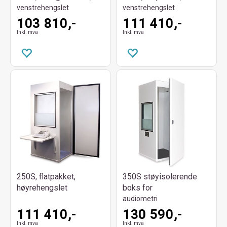
venstrehengslet
venstrehengslet
103 810,-
111 410,-
Inkl. mva
Inkl. mva
250S, flatpakket,
350S støyisolerende
høyrehengslet
boks for
audiometri
111 410,-
130 590,-
Inkl. mva
Inkl. mva