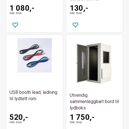
1 080,-
130,-
Inkl. mva
Inkl. mva
USB booth lead, ledning
Utvendig
til lydtett rom
sammenleggbart bord til
lydboks
520,-
1 750,-
Inkl. mva
Inkl. mva