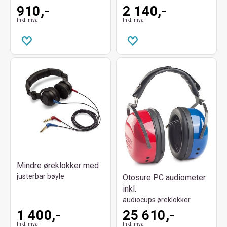
910,-
2 140,-
Inkl. mva
Inkl. mva
Mindre øreklokker med
justerbar bøyle
Otosure PC audiometer
inkl.
audiocups øreklokker
1 400,-
25 610,-
Inkl. mva
Inkl. mva