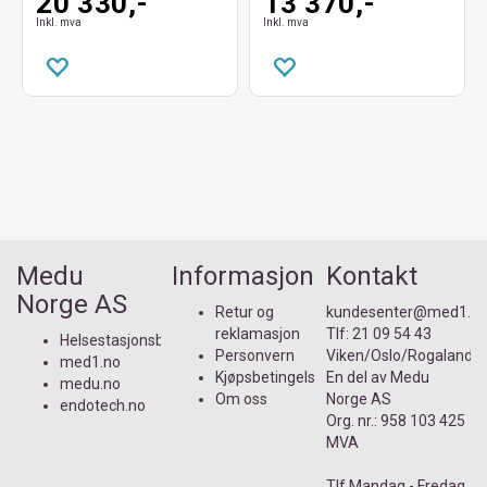
20 330,-
13 370,-
Inkl. mva
Inkl. mva
Medu
Informasjon
Kontakt
Norge AS
Retur og
kundesenter@med1.n
reklamasjon
Tlf:
21 09 54 43
Helsestasjonsbutikken.no
Personvern
Viken/Oslo/Rogaland
med1.no
Kjøpsbetingelser
En del av
Medu
medu.no
Om oss
Norge AS
endotech.no
Org. nr.: 958 103 425
MVA
Tlf Mandag - Fredag