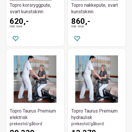
Topro korsryggpute,
Topro nakkepute, svart
svart kunstskinn
kunstskinn
620,-
860,-
Inkl. mva
Inkl. mva
Topro Taurus Premium
Topro Taurus Premium
elektrisk
hydraulisk
prekestol/gåbord
prekestol/gåbord