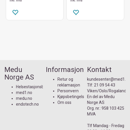
Inkl. mva
Inkl. mva
Medu
Informasjon
Kontakt
Norge AS
Retur og
kundesenter@med1.n
reklamasjon
Tlf:
21 09 54 43
Helsestasjonsbutikken.no
Personvern
Viken/Oslo/Rogaland
med1.no
Kjøpsbetingelser
En del av
Medu
medu.no
Om oss
Norge AS
endotech.no
Org. nr.: 958 103 425
MVA
Tlf Mandag - Fredag