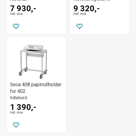
7 930,-
9 320,-
Inkl. mva
Inkl. mva
Seca 408 papirrullholder
for 402
trillebord
1 390,-
Inkl. mva