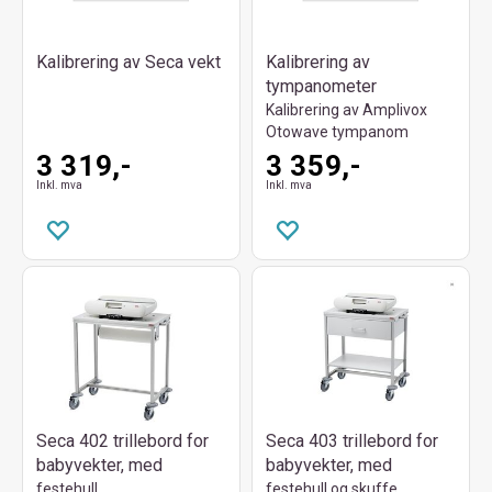
Kalibrering av Seca vekt
Kalibrering av
tympanometer
Kalibrering av Amplivox
Otowave tympanom
3 319,-
3 359,-
Inkl. mva
Inkl. mva
Seca 402 trillebord for
Seca 403 trillebord for
babyvekter, med
babyvekter, med
festehull
festehull og skuffe