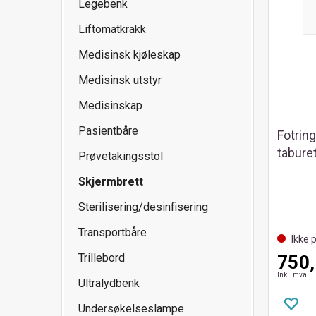
Legebenk
Liftomatkrakk
Medisinsk kjøleskap
Medisinsk utstyr
Medisinskap
Pasientbåre
Fotring
taburet
Prøvetakingsstol
Skjermbrett
Sterilisering/desinfisering
Transportbåre
Ikke 
Trillebord
750,
Inkl. mva
Ultralydbenk
Undersøkelseslampe