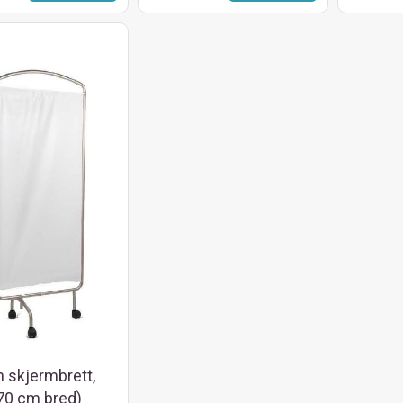
n skjermbrett,
(70 cm bred)