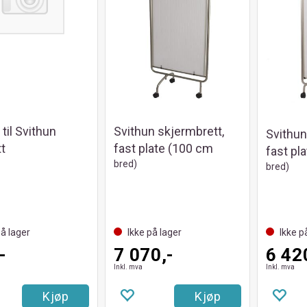
 til Svithun
Svithun skjermbrett,
Svithun
t
fast plate (100 cm
fast pl
bred)
bred)
på lager
Ikke på lager
Ikke p
-
7 070,-
6 42
Inkl. mva
Inkl. mva
Kjøp
Kjøp