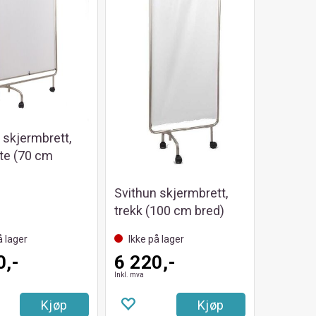
 skjermbrett,
ate (70 cm
Svithun skjermbrett,
trekk (100 cm bred)
å lager
Ikke på lager
0,-
6 220,-
Inkl. mva
Kjøp
Kjøp