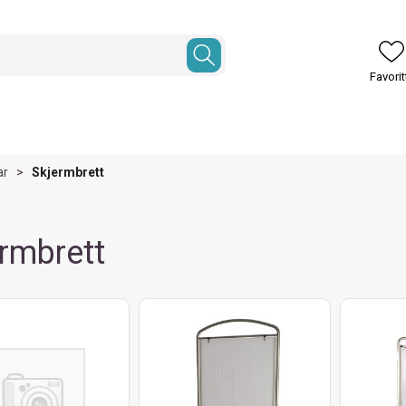
ar
>
Skjermbrett
rmbrett